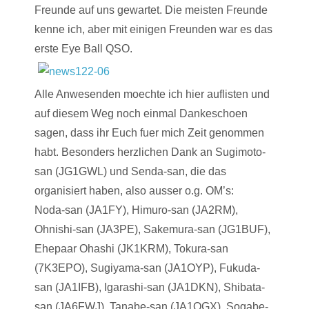
Freunde auf uns gewartet. Die meisten Freunde
kenne ich, aber mit einigen Freunden war es das
erste Eye Ball QSO.
Alle Anwesenden moechte ich hier auflisten und
auf diesem Weg noch einmal Dankeschoen
sagen, dass ihr Euch fuer mich Zeit genommen
habt. Besonders herzlichen Dank an Sugimoto-
san (JG1GWL) und Senda-san, die das
organisiert haben, also ausser o.g. OM’s:
Noda-san (JA1FY), Himuro-san (JA2RM),
Ohnishi-san (JA3PE), Sakemura-san (JG1BUF),
Ehepaar Ohashi (JK1KRM), Tokura-san
(7K3EPO), Sugiyama-san (JA1OYP), Fukuda-
san (JA1IFB), Igarashi-san (JA1DKN), Shibata-
san (JA6FWJ), Tanabe-san (JA1OGX), Sogabe-