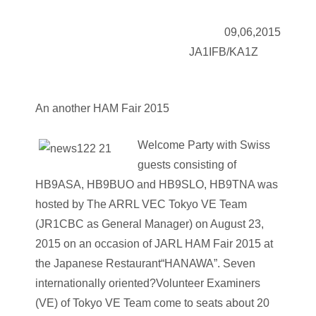
09,06,2015
JA1IFB/KA1Z
An another HAM Fair 2015
Welcome Party with Swiss
guests consisting of
HB9ASA, HB9BUO and HB9SLO, HB9TNA was
hosted by The ARRL VEC Tokyo VE Team
(JR1CBC as General Manager) on August 23,
2015 on an occasion of JARL HAM Fair 2015 at
the Japanese Restaurant“HANAWA”. Seven
internationally oriented?Volunteer Examiners
(VE) of Tokyo VE Team come to seats about 20