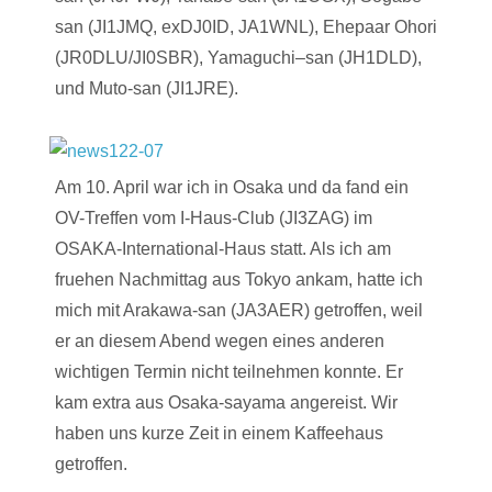
san (JI1JMQ, exDJ0ID, JA1WNL), Ehepaar Ohori
(JR0DLU/JI0SBR), Yamaguchi–san (JH1DLD),
und Muto-san (JI1JRE).
Am 10. April war ich in Osaka und da fand ein
OV-Treffen vom I-Haus-Club (JI3ZAG) im
OSAKA-International-Haus statt. Als ich am
fruehen Nachmittag aus Tokyo ankam, hatte ich
mich mit Arakawa-san (JA3AER) getroffen, weil
er an diesem Abend wegen eines anderen
wichtigen Termin nicht teilnehmen konnte. Er
kam extra aus Osaka-sayama angereist. Wir
haben uns kurze Zeit in einem Kaffeehaus
getroffen.