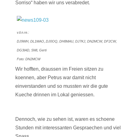
Sorriso“ haben wir uns verabredet.
v.li.n.re.:
DJ9WH, DL1MAO,.DJ0OQ, DH8MAU, DJ7KJ, DN2MCW, DF2CW,
DG3IAD, SWL Gerti
Foto: DN2MCW
Wir hofften, draussen im Freien sitzen zu
koennen, aber Petrus war damit nicht
einverstanden und so mussten wir die gute
Kueche drinnen im Lokal geniessen.
Dennoch, wie zu sehen ist, waren es schoene
Stunden mit interessanten Gespraechen und viel
Spass.