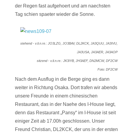
der Regen fast aufgehoert und am naechsten
Tag schien spaeter wieder die Sonne.
stehend - v.li.n.re.: JO3LZG, JO3BAV, DL2KCK, JA3QUU, JA3IVU,
JA3USA, JA3AER, JA3AOP
sitzend - v.li.n.re.: JK3IYB, JH3AEF, DN2MCW, DF2CW
Foto: DF2CW
Nach dem Ausflug in die Berge ging es dann
weiter in Richtung Osaka. Dort trafen wir abends
unsere Freunde in einem chinesischen
Restaurant, das in der Naehe des I-House liegt,
denn das Restaurant „Pansy“ im I-House ist seit
einiger Zeit ab 17.00h geschlossen. Unser
Freund Christian, DL2KCK, der uns in der ersten