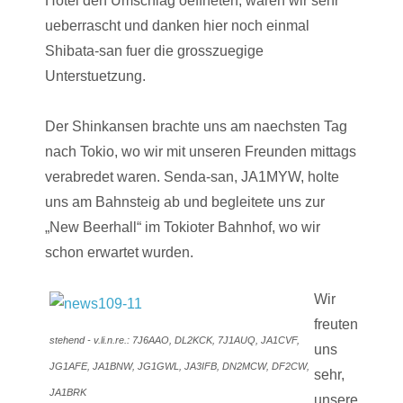
Hotel den Umschlag oeffneten, waren wir sehr
ueberrascht und danken hier noch einmal
Shibata-san fuer die grosszuegige
Unterstuetzung.
Der Shinkansen brachte uns am naechsten Tag
nach Tokio, wo wir mit unseren Freunden mittags
verabredet waren. Senda-san, JA1MYW, holte
uns am Bahnsteig ab und begleitete uns zur
„New Beerhall“ im Tokioter Bahnhof, wo wir
schon erwartet wurden.
Wir
freuten
stehend - v.li.n.re.: 7J6AAO, DL2KCK, 7J1AUQ, JA1CVF,
uns
JG1AFE, JA1BNW, JG1GWL, JA3IFB, DN2MCW, DF2CW,
sehr,
JA1BRK
unsere