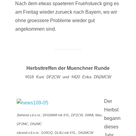
Nach dem etwas spaeteren Fruehstueck ging es
am Freitag wieder zurueck nach Bayern, wo wir
ohne groessere Probleme wieder gut
angekommen sind.
Herbsttreffen der Muenchner Runde
#018 Kuni DF2CW und #420 Erika DN2MCW
Der
Herbst
Stehend v.li.n.re.: DH1MAM mit XYL, DF2CW, SWML Max,
begann
DF2MC, DN2MC
dieses
sitzend v.li.n.re.: DJ0OQ, DL4LI mit XYL, DN2MCW
Jahr