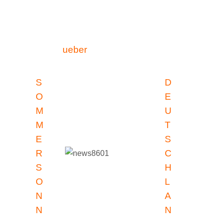
ueber
S
D
O
E
M
U
M
T
E
S
R
C
S
H
O
L
N
A
N
N