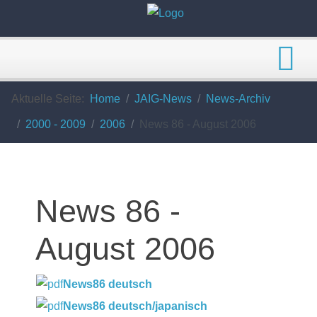
Aktuelle Seite:
Home
JAIG-News
News-Archiv
2000 - 2009
2006
News 86 - August 2006
News 86 -
August 2006
News86 deutsch
News86 deutsch/japanisch