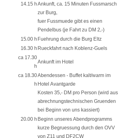
14.15 h
Ankunft, ca. 15 Minuten Fussmarsch
zur Burg,
fuer Fussmuede gibt es einen
Pendelbus (je Fahrt zu DM 2,-)
15.00 h
Fuehrung durch die Burg Eltz
16.30 h
Rueckfahrt nach Koblenz-Guels
ca 17.30
Ankunft im Hotel
h
ca 18.30
Abendessen - Buffet kalt/warm im
h
Hotel Avantgarde
Kosten 35,- DM pro Person (wird aus
abrechnungstechnischen Gruenden
bei Beginn von uns kassiert)
20.00 h
Beginn unseres Abendprogramms
kurze Begruessung durch den OVV
von Z11 und DF2CW